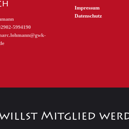
ch
Impressum
Datenschutz
hmann
02902-5994190
arc.lohmann@gwk-
de
willst Mitglied wer